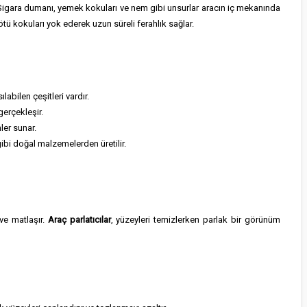
. Sigara dumanı, yemek kokuları ve nem gibi unsurlar aracın iç mekanında
kötü kokuları yok ederek uzun süreli ferahlık sağlar.
labilen çeşitleri vardır.
gerçekleşir.
ler sunar.
bi doğal malzemelerden üretilir.
ve matlaşır.
Araç parlatıcılar
, yüzeyleri temizlerken parlak bir görünüm