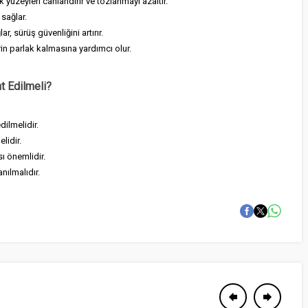
ik yüzeyleri canlandırır ve tozlanmayı azaltır.
 sağlar.
ar, sürüş güvenliğini artırır.
rin parlak kalmasına yardımcı olur.
t Edilmeli?
dilmelidir.
lidir.
ı önemlidir.
anılmalıdır.