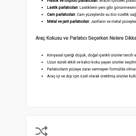
Plastik ve torpido parlatıcıları
: Aracın içindeki plast
Lastik parlatıcıları
: Lastiklerin yeni gibi görünmesini
Cam parlatıcıları
: Cam yüzeylerde su itici özellik sağl
Metal ve jant parlatıcıları
: Jantların ve metal yüzeyle
Araç Kokusu ve Parlatıcı Seçerken Nelere Dikka
Kimyasal içeriği düşük, doğal içerikli ürünler tercih e
Uzun süreli etkili ve kalıcı koku yayan ürünler seçilme
Parlatıcıların yüzeye zarar vermeyen formülde olmas
Araç içi ve dışı için özel olarak üretilmiş ürünler kull