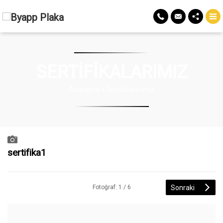
SERTIFIKALARIMIZ
Anasayfa
»
Sertifikalarımız
sertifika1
Sonraki
Fotoğraf: 1 / 6